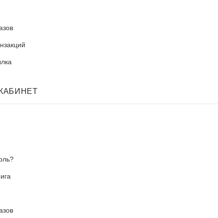
азов
нзакций
ылка
КАБИНЕТ
оль?
ига
азов