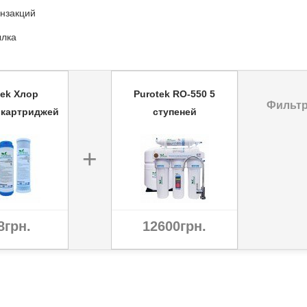
нзакций
ылка
tek Хлор
Purotek RO-550 5
Фильтр
 картриджей
ступеней
+
8грн.
12600грн.