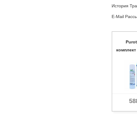
История Тра
E-Mail Расс
Puro
комплект
58