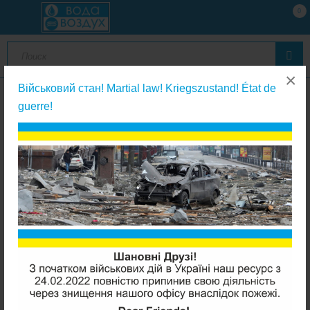
0
×
Військовий стан! Martial law! Kriegszustand! État de
guerre!
Промывные фильтры
Honeywell FK06-1AA промывной фильтр с редуктором