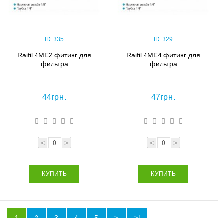
ID:
335
ID:
329
Raifil 4ME2 фитинг для
Raifil 4ME4 фитинг для
фильтра
фильтра
44грн.
47грн.
<
>
<
>
КУПИТЬ
КУПИТЬ
1
2
3
4
5
>
>|