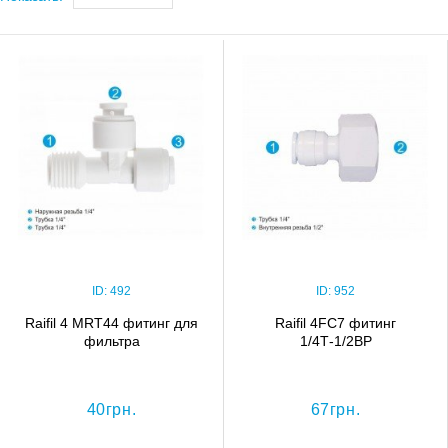
ID:
492
ID:
952
Raifil 4 MRT44 фитинг для
Raifil 4FC7 фитинг
фильтра
1/4Т-1/2ВР
40грн.
67грн.