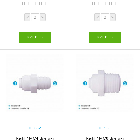
<
>
<
>
КУПИТЬ
КУПИТЬ
ID:
332
ID:
951
Raifil 4MC4 фитинг
Raifil 4MC8 фитинг