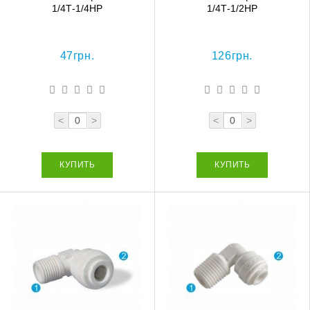
1/4Т-1/4НР
1/4Т-1/2НР
47грн.
126грн.
<
>
<
>
КУПИТЬ
КУПИТЬ