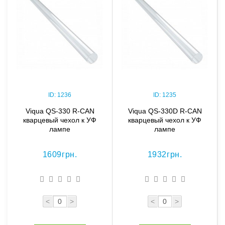
ID:
1236
ID:
1235
Viqua QS-330 R-CAN
Viqua QS-330D R-CAN
кварцевый чехол к УФ
кварцевый чехол к УФ
лампе
лампе
1609грн.
1932грн.
<
>
<
>