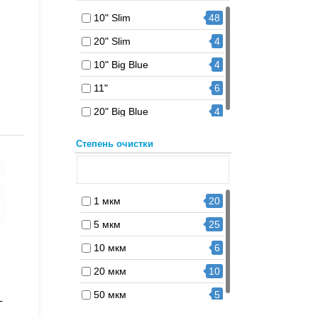
10" Slim
48
20" Slim
4
10" Big Blue
4
11"
6
20" Big Blue
4
Степень очистки
1 мкм
20
5 мкм
25
10 мкм
6
20 мкм
10
50 мкм
5
L