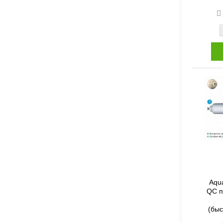
Aqua
QC п
(бы