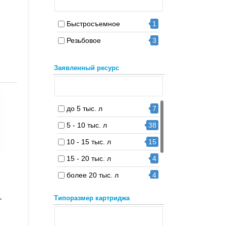
Украина
14
Быстросъемное
1
Резьбовое
3
Заявленный ресурс
до 5 тыс. л
7
5 - 10 тыс. л
38
10 - 15 тыс. л
15
15 - 20 тыс. л
4
более 20 тыс. л
4
2 - 4 тыс. л
1
-
Типоразмер картриджа
до 2 тыс. л
1