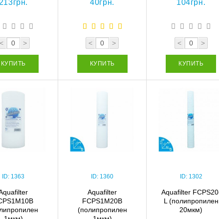
213грн.
40грн.
104грн.
<
>
<
>
<
>
КУПИТЬ
КУПИТЬ
КУПИТЬ
ID:
1363
ID:
1360
ID:
1302
Aquafilter
Aquafilter
Aquafilter FCPS20
CPS1M10B
FCPS1M20B
L (полипропилен
олипропилен
(полипропилен
20мкм)
1мкм)
1мкм)