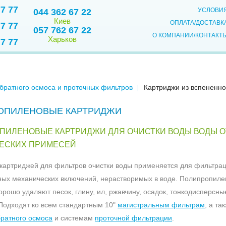
77 77
УСЛОВИ
044 362 67 22
Киев
ОПЛАТА/ДОСТАВК
77 77
057 762 67 22
О КОМПАНИИ/КОНТАКТ
Харьков
77 77
братного осмоса и проточных фильтров
Картриджи из вспененн
ОПИЛЕНОВЫЕ КАРТРИДЖИ
ПИЛЕНОВЫЕ КАРТРИДЖИ ДЛЯ ОЧИСТКИ ВОДЫ ВОДЫ О
ЕСКИХ ПРИМЕСЕЙ
картриджей для фильтров очистки воды применяется для фильтра
ых механических включений, нерастворимых в воде. Полипропил
орошо удаляют песок, глину, ил, ржавчину, осадок, тонкодисперсны
Подходят ко всем стандартным 10"
магистральным фильтрам
, а та
ратного осмоса
и системам
проточной фильтрации
.