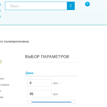
0
Я
А
Ы
ого полипропилена
ВЫБОР ПАРАМЕТРОВ
Т
Цена
ции
грн. -
еновые
е
грн.
кже