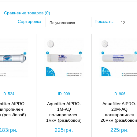
Сравнение товаров (0)
Сортировка:
Показать:
По умолчанию
12
ID:
524
ID:
909
ID:
906
afilter AIPRO
Aquafilter AIPRO-
Aquafilter AIPRO-
липропилен
1M-AQ
20M-AQ
 (резьбовой)
полипропилен
полипропилен
1мкм (резьбовой)
20мкм (резьбовой
183грн.
225грн.
225грн.