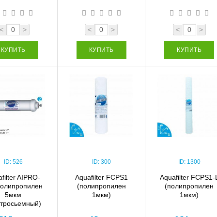
<
>
<
>
<
>
КУПИТЬ
КУПИТЬ
КУПИТЬ
ID:
526
ID:
300
ID:
1300
filter AIPRO-
Aquafilter FCPS1
Aquafilter FCPS1-
олипропилен
(полипропилен
(полипропилен
5мкм
1мкм)
1мкм)
стросьемный)