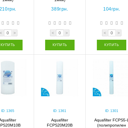
210грн.
389грн.
104грн.
<
>
<
>
<
>
КУПИТЬ
КУПИТЬ
КУПИТЬ
ID:
1365
ID:
1361
ID:
1301
Aquafilter
Aquafilter
Aquafilter FCPS5-
CPS20M10B
FCPS20M20B
(полипропилен