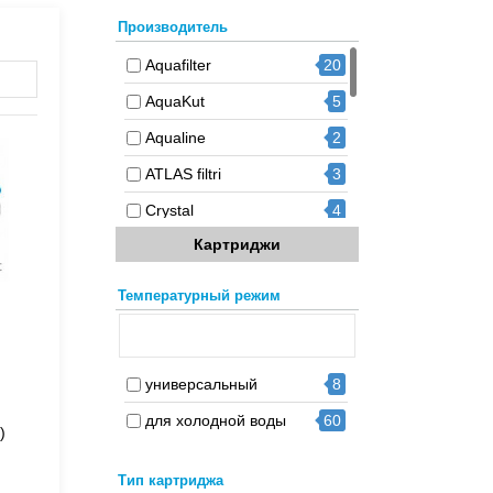
Производитель
Aquafilter
20
AquaKut
5
Aqualine
2
ATLAS filtri
3
Crystal
4
Картриджи
Ecofilter
2
Leader
2
Температурный режим
Pentair
1
Purotek
4
универсальный
8
Raifil
4
для холодной воды
60
US Water
6
)
Наша Вода
1
Тип картриджа