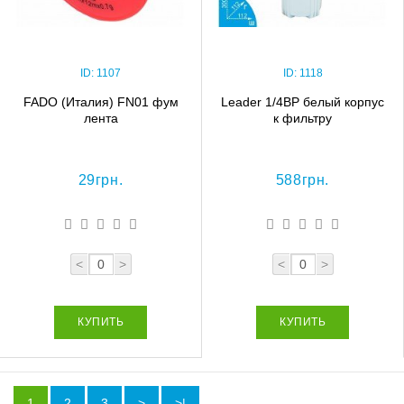
ID:
1107
ID:
1118
FADO (Италия) FN01 фум
Leader 1/4ВР белый корпус
лента
к фильтру
29грн.
588грн.
<
>
<
>
КУПИТЬ
КУПИТЬ
1
2
3
>
>|