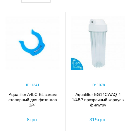
ID:
1341
ID:
1078
Aquafilter A4LC-BL зажим
Aquafilter EG14CWAQ-4
стопорный для фитингов
1/4ВР прозрачный корпус к
1/4"
фильтру
8грн.
315грн.