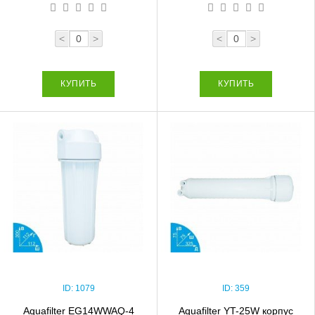
<
>
<
>
КУПИТЬ
КУПИТЬ
ID:
1079
ID:
359
Aquafilter EG14WWAQ-4
Aquafilter YT-25W корпус