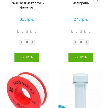
1/4ВР белый корпус к
мембраны
фильтру
315грн.
273грн.
<
>
<
>
КУПИТЬ
КУПИТЬ