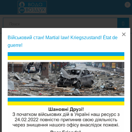
0
×
Військовий стан! Martial law! Kriegszustand! État de
guerre!
Aquafilter фитинги к фильтрам для питьевой воды
Aquafilter EG14WWAQ-4 1/4ВР белый корпус к фильтру