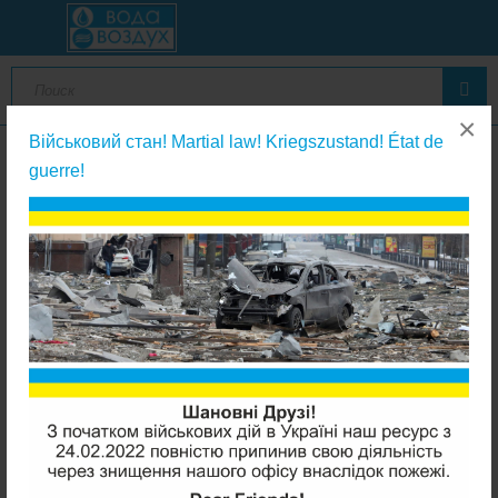
×
Військовий стан! Martial law! Kriegszustand! État de
guerre!
Картриджи из полипропиленовой веревки
Aquafilter FCPP10-L 20"Slim (веревочный 10мкм)