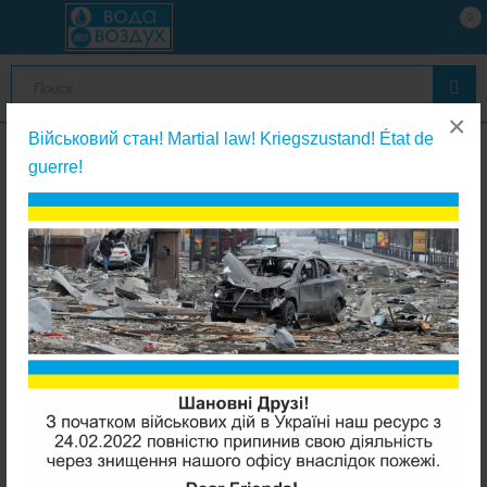
0
×
Військовий стан! Martial law! Kriegszustand! État de
guerre!
Фильтры с сменным картриджем
Aquafilter FHPR34-HP1 магистральный фильтр 10 Bar