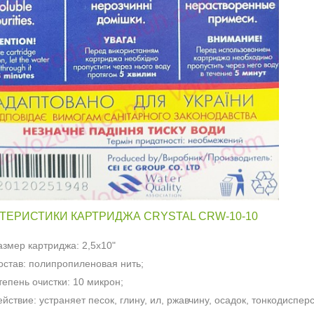
ТЕРИСТИКИ КАРТРИДЖА CRYSTAL CRW-10-10
азмер картриджа: 2,5х10"
остав: полипропиленовая нить;
тепень очистки: 10 микрон;
ействие: устраняет песок, глину, ил, ржавчину, осадок, тонкодиспе