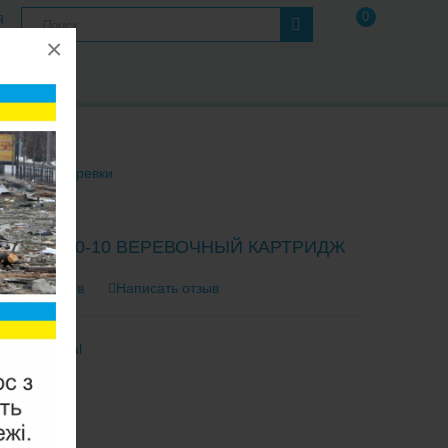
0
Я
×
А
Ы
иленовой веревки
L CRW-10-10 ВЕРЕВОЧНЫЙ КАРТРИДЖ
0 отзывов
Написать отзыв
тель:
Crystal
RW-10-10
2-3 Дня