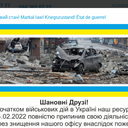
77 77
УСЛОВИ
044 362 67 22
Киев
ОПЛАТА/ДОСТАВК
77 77
057 762 67 22
вий стан! Martial law! Kriegszustand! État de guerre!
О КОМПАНИИ/КОНТАКТ
Харьков
77 77
братного осмоса и проточных фильтров
Картриджи из полипроп
CRYSTA
Производи
Модель:
C
Наличие: