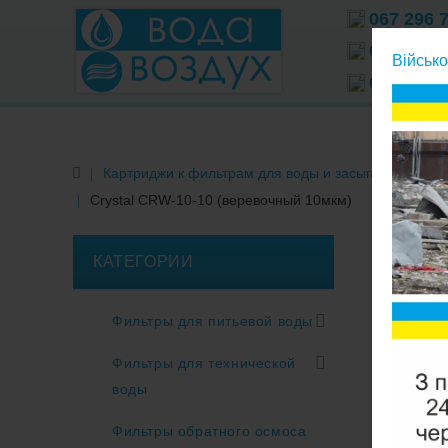
067 296 
066 296 
Військо
063 296 
Картриджи к фильтрам для воды и засыпки
Для о
Crystal CRW-10-10 (веревочный 10мкм)
КАТЕГОРИИ
Фильтры для питьевой воды
Фильтры для технической
воды
Фильтры обратного осмоса