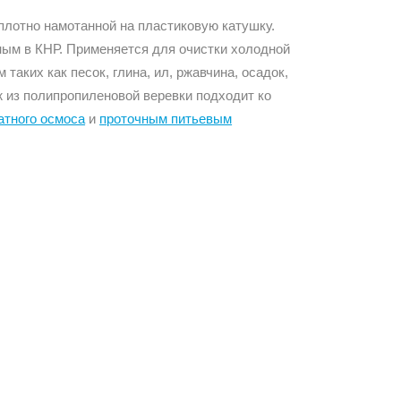
плотно намотанной на пластиковую катушку.
ным в КНР. Применяется для очистки холодной
аких как песок, глина, ил, ржавчина, осадок,
 из полипропиленовой веревки подходит ко
атного осмоса
и
проточным питьевым