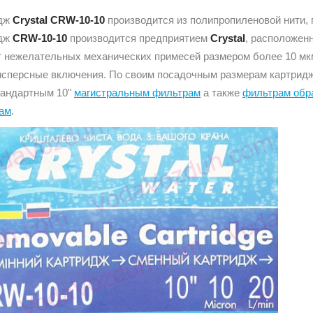
идж
Crystal CRW-10-10
производится из полипропиленовой нити, 
идж
CRW-10-10
производится предприятием
Crystal
, расположен
 нежелательных механических примесей размером более 10 мкм т
исперсные включения. По своим посадочным размерам картридж
тандартным 10"
магистральным фильтрам
а также
фильтрам обр
ам
.