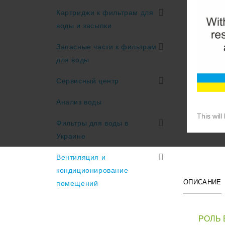
Картриджи к фильтрам для
воды и засыпки
Запасные части к фильтрам
для воды
Сервисный центр
Анализ воды
This will
Фильтры для воды в
Украине
Вентиляция и
кондиционирование
ОПИСАНИЕ
помещений
РОЛЬ 