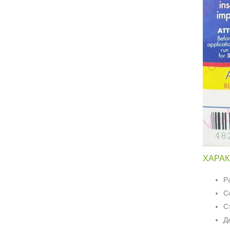
ХАРАК
Р
С
С
Д