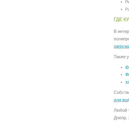
Р
Р
ГДЕ К
В инте
полипр
загрузк
Также у
ф
Ф
з
Собств
для во
Любой 
Днепр, 