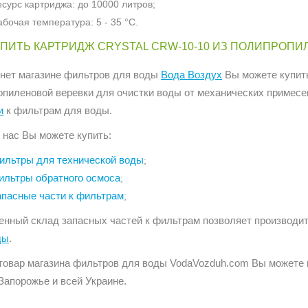
есурс картриджа: до 10000 литров;
абочая температура: 5 - 35 °С.
УПИТЬ КАРТРИДЖ CRYSTAL CRW-10-10 ИЗ ПОЛИПРОП
рнет магазине фильтров для воды
Вода Воздух
Вы можете купит
опиленовой веревки для очистки воды от механических примесе
и
к фильтрам для воды.
 нас Вы можете купить:
ильтры для технической воды
;
ильтры обратного осмоса
;
апасные части к фильтрам
;
енный склад запасных частей к фильтрам позволяет производи
ды
.
товар магазина фильтров для воды VodaVozduh.com Вы можете ку
Запорожье и всей Украине.