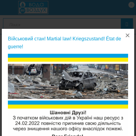
0
×
Військовий стан! Martial law! Kriegszustand! État de
guerre!
Фильтры с сменным картриджем
Purotek 2PHOT3/4