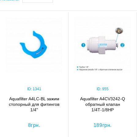
ID:
1341
ID:
955
Aquafilter A4LC-BL зажим
Aquafilter A4CV3242-Q
стопорный для фитингов
обратный клапан
1/4"
1/4Т-1/8НР
8грн.
189грн.