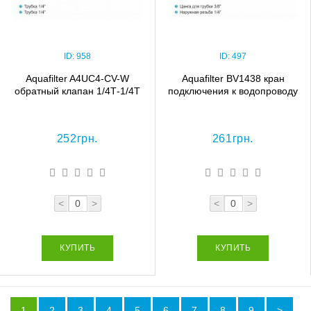
ID:
958
ID:
497
Aquafilter A4UC4-CV-W
Aquafilter BV1438 кран
обратный клапан 1/4Т-1/4Т
подключения к водопроводу
252грн.
261грн.
<
>
<
>
КУПИТЬ
КУПИТЬ
1
2
3
4
5
6
7
8
9
>