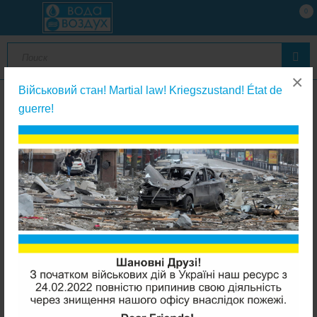
0
×
Військовий стан! Martial law! Kriegszustand! État de
guerre!
Картриджи с брикетированным углем
Aquafilter FCCBL-G-AB Bacinix (угольный с серебром)