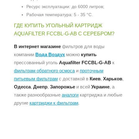
Ресурс эксплуатации: до 6000 литров;
Рабочая температура: 5 - 35 °С.
ГДЕ КУПИТЬ УГОЛЬНЫЙ КАРТРИДЖ
AQUAFILTER FCCBL-G-AB С СЕРЕБРОМ?
В интернет магазине
фильтров для воды
компании
Вода Воздух
можно
купить
прессованный уголь
Aquafilter FCCBL-G-AB
к
фильтрам обратного осмоса
и
проточным
питьевым фильтрам
с доставкой в
Киев
,
Харьков
,
Одесса
,
Днепр
,
Запорожье
и всей
Украине
, а
также разнообразные
аналоги
картриджа и любые
другие
картриджи к фильтрам
.