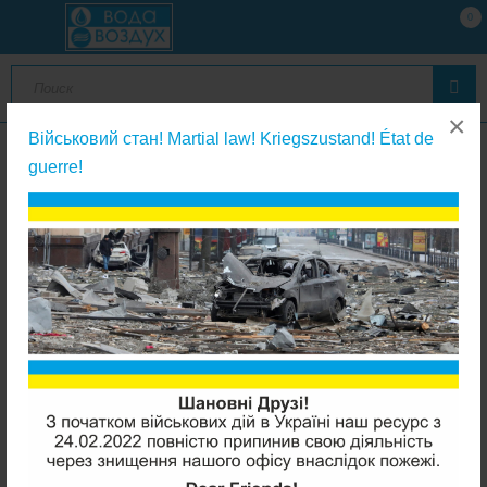
0
×
Військовий стан! Martial law! Kriegszustand! État de
guerre!
Картриджи из вспененного полипропилена
Leader PP5-1025 (полипропилен 5мкм)