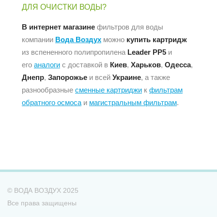
ДЛЯ ОЧИСТКИ ВОДЫ?
В интернет магазине
фильтров для воды
компании
Вода Воздух
можно
купить картридж
из вспененного полипропилена
Leader PP5
и
его
аналоги
с доставкой в
Киев
,
Харьков
,
Одесса
,
Днепр
,
Запорожье
и всей
Украине
, а также
разнообразные
сменные картриджи
к
фильтрам
обратного осмоса
и
магистральным фильтрам
.
© ВОДА ВОЗДУХ 2025
Все права защищены