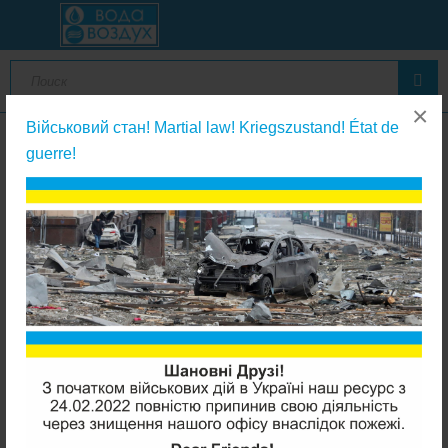
×
Військовий стан! Martial law! Kriegszustand! État de
guerre!
Картриджи из полипропиленовой веревки
Aquafilter FCPP1-L 20"Slim (веревочный 1мкм)