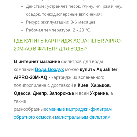
Действие: устраняет песок, глину, ил, ржавчину,
осадок, тонкодисперсные включения;
Ресурс эксплуатации: 3-6 месяцев;
Рабочая температура: 2 - 23 °С.
ГДЕ КУПИТЬ КАРТРИДЖ AQUAFILTER AIPRO-
20M-AQ В ФИЛЬТР ДЛЯ ВОДЫ?
В интернет магазине
фильтров для воды
компании
Вода Воздух
можно
купить Aquafilter
AIPRO-20M-AQ
- картридж из вспененного
полипропилена с доставкой в
Киев
,
Харьков
,
Одесса
,
Днепр
,
Запорожье
и всей
Украине
, а
также
разнообразные
сменные картриджи
к
фильтрам
обратного осмоса
и
магистральным фильтрам
.