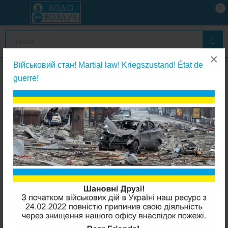
0
×
Військовий стан! Martial law! Kriegszustand! État de
guerre!
Картриджи из вспененного полипропилена
Aquafilter AIPRO-20M-AQ полипропилен 20мкм (резьбовой)