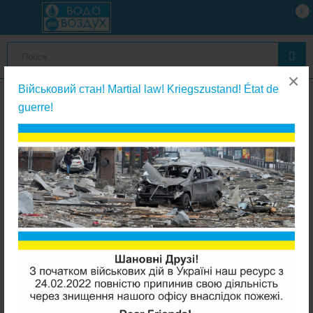
0
×
Військовий стан! Martial law! Kriegszustand! État de
guerre!
Фильтры кувшинного типа
Аквафор Премиум Белый кувшин 