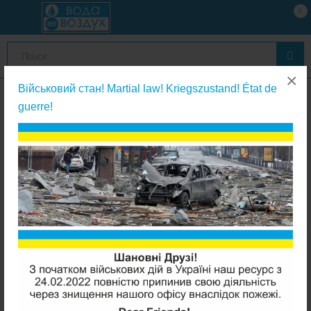
0
×
Військовий стан! Martial law! Kriegszustand! État de
guerre!
Фильтры кувшинного типа
Аквафор Престиж Красный кувшин