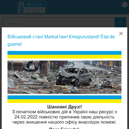
0
×
Військовий стан! Martial law! Kriegszustand! État de
guerre!
Aquafilter фитинги к фильтрам для питьевой воды
Aquafilter FT06-P врезка в водопровод 1/2"