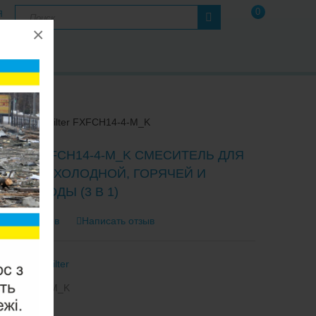
0
Я
×
А
Ы
оды
Aquafilter FXFCH14-4-M_K
LTER FXFCH14-4-M_K СМЕСИТЕЛЬ ДЛЯ
ЮЧЕНИЯ ХОЛОДНОЙ, ГОРЯЧЕЙ И
НОЙ ВОДЫ (3 В 1)
0 отзывов
Написать отзыв
тель:
Aquafilter
XFCH14-4-M_K
2-3 Дня