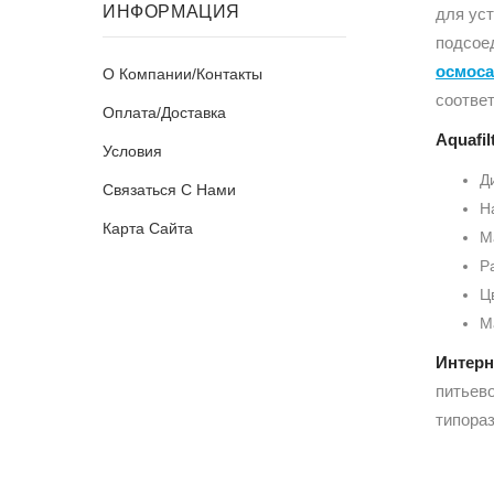
ИНФОРМАЦИЯ
для уст
подсое
осмос
О Компании/Контакты
соотве
Оплата/Доставка
Aquafi
Условия
Ди
Связаться С Нами
Н
Карта Сайта
М
Р
Ц
М
Интерн
питьев
типораз