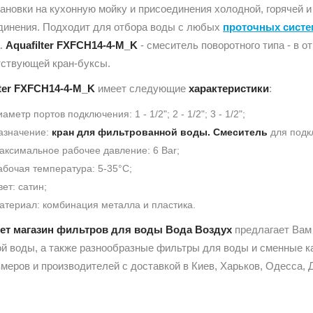
ановки на кухонную мойку и присоединения холодной, горячей 
динения. Подходит для отбора воды с любых
проточных систе
а
.
Aquafilter FXFCH14-4-M_K
- смеситель поворотного типа - в 
тствующей кран-буксы.
lter FXFCH14-4-M_K
имеет следующие
характеристики
:
аметр портов подключения: 1 - 1/2"; 2 - 1/2"; 3 - 1/2";
азначение:
кран для фильтрованной воды.
Смеситель
для подк
аксимальное рабочее давление: 6 Bar;
абочая температура: 5-35°C;
вет: сатин;
атериал: комбинация металла и пластика.
ет магазин фильтров для воды Вода Воздух
предлагает Ва
ой воды, а также разнообразные фильтры для воды и сменные 
меров и производителей с доставкой в Киев, Харьков, Одесса, 