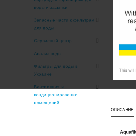
воды и засыпки
Запасные части к фильтрам
для воды
Сервисный центр
Анализ воды
Фильтры для воды в
This will
Украине
Вентиляция и
кондиционирование
помещений
ОПИСАНИЕ
Aquafi