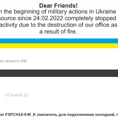
ID:
520
7770грн
Увеличить
Количеств
 be closed in 296
КУ
ОТЗЫВОВ (0)
lter FXFCH14-4-M_K
смеситель для подключения холодной, 