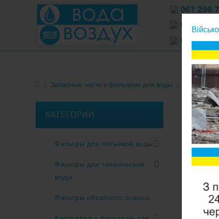
067 296 
066 296 
Військо
063 296 
Запасные части к фильтрам для воды
Краны для
КАТЕГОРИИ
Фильтры для питьевой воды
Фильтры для технической
воды
Фильтры обратного осмоса
Картриджи к фильтрам для