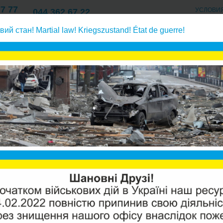
77 77
УСЛОВИ
044 362 67 22
Киев
ОПЛАТА/ДОСТАВК
77 77
057 762 67 22
вий стан! Martial law! Kriegszustand! État de guerre!
О КОМПАНИИ/КОНТАКТ
Харьков
77 77
 очищенной воды на мойку
Кухонные смесители для питьевой в
AQUAFI
ПОДКЛ
ОЧИЩЕН
Производи
Модель:
F
Наличие: