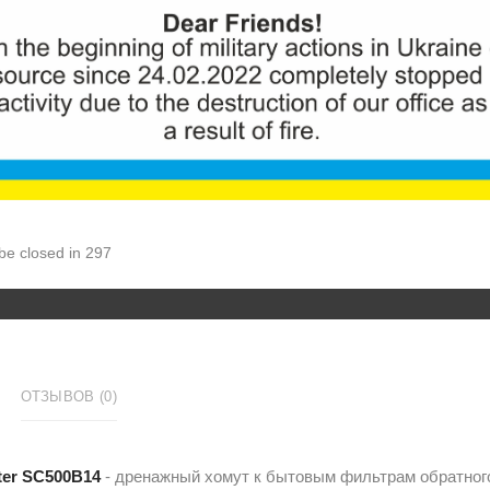
ID:
776
101грн.
Увеличить
Количеств
 be closed in 296
КУ
ОТЗЫВОВ (0)
lter SC500B14
- дренажный хомут к бытовым фильтрам обратного