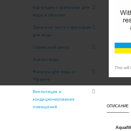
Картриджи к фильтрам для
воды и засыпки
Запасные части к фильтрам
для воды
Сервисный центр
Анализ воды
This will
Фильтры для воды в
Украине
Вентиляция и
кондиционирование
ОПИСАНИЕ
помещений
Aquafi