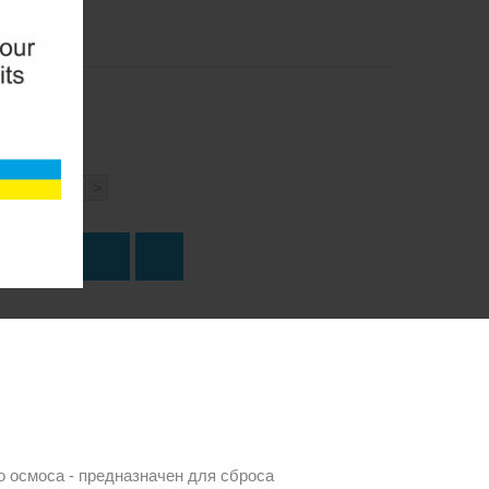
<
>
о
ПИТЬ
 осмоса - предназначен для сброса