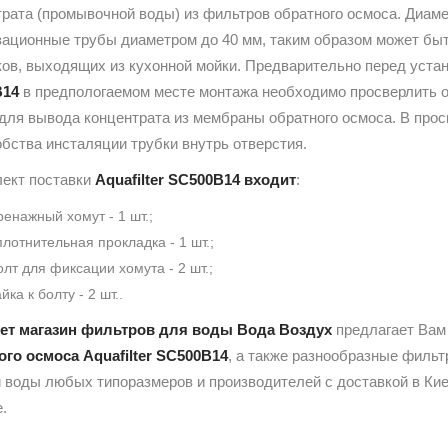
трата (промывочной воды) из фильтров обратного осмоса. Диам
зационные трубы диаметром до 40 мм, таким образом может быт
ков, выходящих из кухонной мойки. Предварительно перед уста
B14
в предпологаемом месте монтажа необходимо просверлить от
 для вывода концентрата из мембраны обратного осмоса. В про
бства инсталяции трубки внутрь отверстия.
лект поставки
Aquafilter SC500B14 входит
:
ренажный хомут - 1 шт.;
плотнительная прокладка - 1 шт.;
олт для фиксации хомута - 2 шт.;
йка к болту - 2 шт..
ет магазин фильтров для воды Вода Воздух
предлагает Ва
ого осмоса Aquafilter SC500B14
, а также разнообразные филь
 воды любых типоразмеров и производителей с доставкой в Кие
.