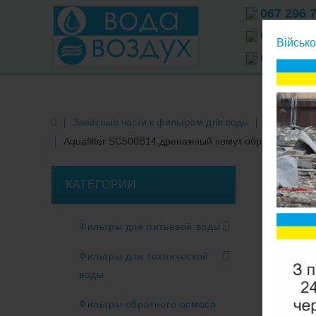
067 296 
066 296 
Військо
063 296 
Запасные части к фильтрам для воды
Фитинги к 
Aquafilter SC500B14 дренажный хомут обратного осм
КАТЕГОРИИ
Фильтры для питьевой воды
Фильтры для технической
воды
Фильтры обратного осмоса