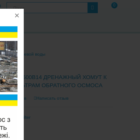
0
Я
×
А
Ы
рам для питьевой воды
LTER SC500B14 ДРЕНАЖНЫЙ ХОМУТ К
ЫМ ФИЛЬТРАМ ОБРАТНОГО ОСМОСА
0 отзывов
Написать отзыв
тель:
Aquafilter
C500B14
2-3 Дня