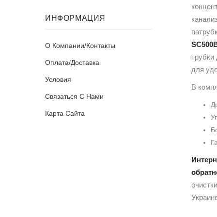
концен
ИНФОРМАЦИЯ
канали
патруб
SC500
О Компании/Контакты
трубки
Оплата/Доставка
для удо
Условия
В комп
Связаться С Нами
Д
Карта Сайта
У
Б
Га
Интерн
обратн
очистки
Украине