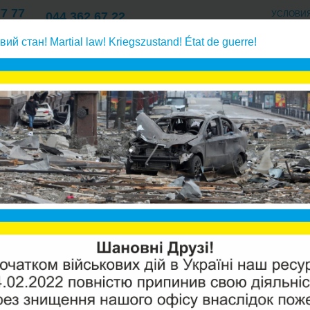
77 77
УСЛОВИ
044 362 67 22
Киев
ОПЛАТА/ДОСТАВК
77 77
057 762 67 22
вий стан! Martial law! Kriegszustand! État de guerre!
О КОМПАНИИ/КОНТАКТ
Харьков
77 77
обратному осмосу, корпуса фильтров
Aquafilter фитинги к фильт
оса
AQUAFI
БЫТОВ
Производи
Модель:
S
Наличие: