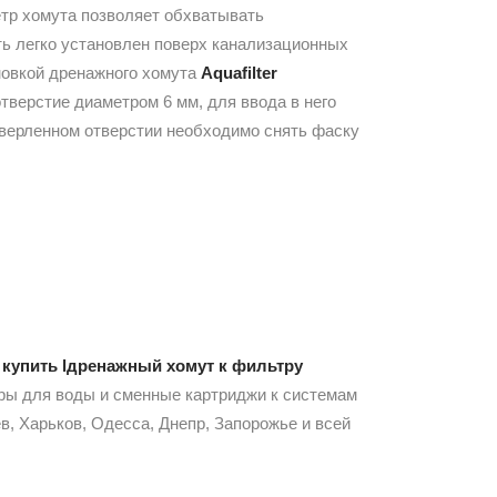
етр хомута позволяет обхватывать
ь легко установлен поверх канализационных
новкой дренажного хомута
Aquafilter
верстие диаметром 6 мм, для ввода в него
сверленном отверстии необходимо снять фаску
м
купить lдренажный хомут к фильтру
тры для воды и сменные картриджи к системам
в, Харьков, Одесса, Днепр, Запорожье и всей