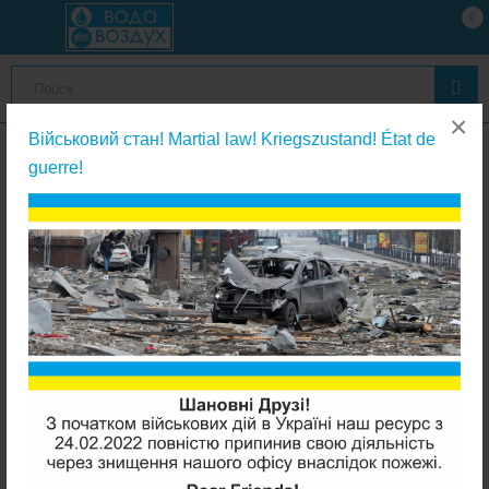
0
×
Військовий стан! Martial law! Kriegszustand! État de
guerre!
Помпы к обратному осмосу и запасные части к ним
AquaKut AD-24 1,5A блок питания к помпе обратного осмоса