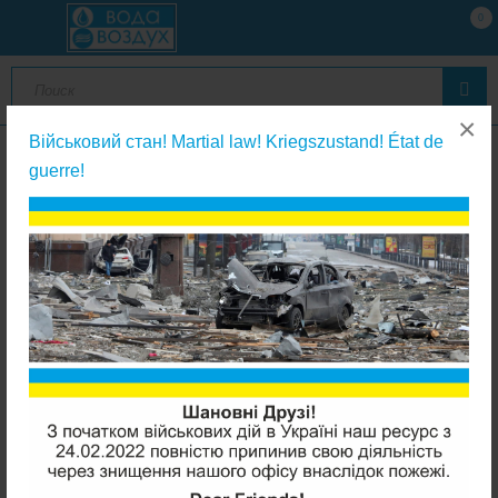
0
×
Військовий стан! Martial law! Kriegszustand! État de
guerre!
Мембраны обратного осмоса
Аквафор КO-50 мембрана