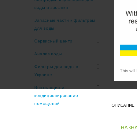
воды и засыпки
Запасные части к фильтрам
для воды
Сервисный центр
Анализ воды
Фильтры для воды в
This will
Украине
Вентиляция и
кондиционирование
помещений
ОПИСАНИЕ
НАЗНА