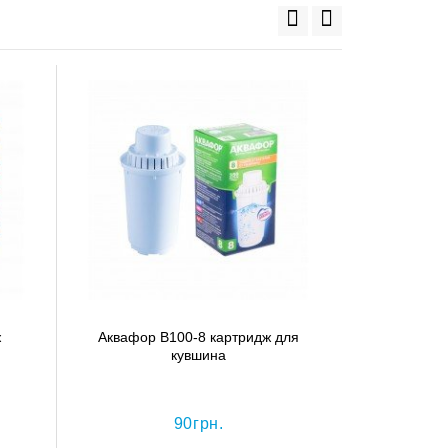
ж
Аквафор В100-8 картридж для
Акваф
кувшина
кар
90грн.