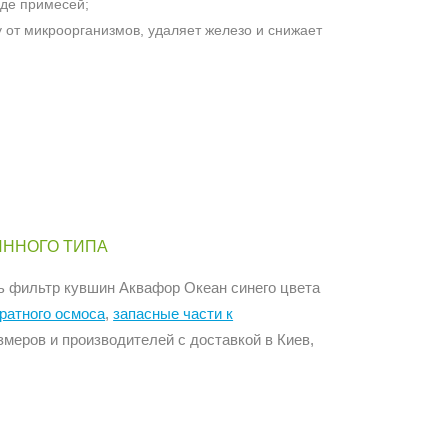
оде примесей;
 от микроорганизмов, удаляет железо и снижает
ШИННОГО ТИПА
ь фильтр кувшин Аквафор Океан синего цвета
ратного осмоса
,
запасные части к
меров и производителей с доставкой в Киев,