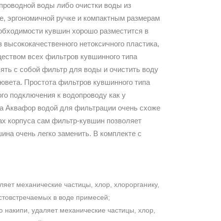
проводной воды либо очистки воды из
е, эргономичной ручке и компактным размерам
еобходимости кувшин хорошо разместится в
 высококачественного нетоксичного пластика,
ществом всех фильтров кувшинного типа
зять с собой фильтр для воды и очистить воду
бювета. Простота фильтров кувшинного типа
ого подключения к водопроводу как у
на Аквафор водой для фильтрации очень схоже
ах корпуса сам фильтр-кувшин позволяет
ина очень легко заменить. В комплекте с
яет механические частицы, хлор, хлорорганику,
астовстречаемых в воде примесей;
ю накипи, удаляет механические частицы, хлор,