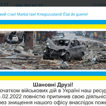
77 77
УСЛОВИ
044 362 67 22
Киев
ОПЛАТА/ДОСТАВК
77 77
057 762 67 22
вий стан! Martial law! Kriegszustand! État de guerre!
О КОМПАНИИ/КОНТАКТ
Харьков
77 77
 типа
Аквафор Океан фильтр кувшин (Синий)
АКВАФО
Производи
Модель:
О
Наличие:
ID:
320