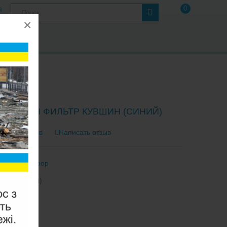
0
Я
×
А
Ы
Р ОКЕАН ФИЛЬТР КУВШИН (СИНИЙ)
0 отзывов
Написать отзыв
тель:
Аквафор
кеан (синий)
2-3 Дня