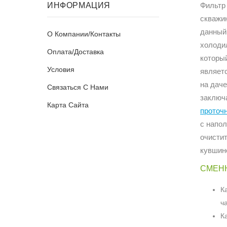
ИНФОРМАЦИЯ
Фильтр
скважи
данный
О Компании/Контакты
холоди
Оплата/Доставка
которы
Условия
являетс
на даче
Связаться С Нами
заключа
Карта Сайта
проточ
с напо
очистит
кувшин
СМЕНН
К
ч
К