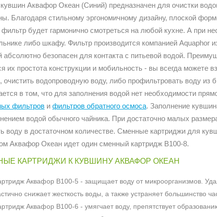
 кувшин Аквафор Океан (Синий) предназначен для очистки водо
ны. Благодаря стильному эргономичному дизайну, плоской форм
 фильтр будет гармонично смотреться на любой кухне. А при н
льнике либо шкафу. Фильтр производится компанией Aquaphor из
й абсолютно безопасен для контакта с питьевой водой. Преиму
я их простота конструкции и мобильность - вы всегда можете в
, очистить водопроводную воду, либо профильтровать воду из 
ется в том, что для заполнения водой нет необходимости прям
ных фильтров
и
фильтров обратного осмоса
. Заполнение кувши
лнением водой обычного чайника. При достаточно малых размер
ь воду в достаточном количестве. Сменные картриджи для кувш
ом Аквафор Океан идет один сменный картридж В100-8.
ЫЕ КАРТРИДЖИ К КУВШИНУ АКВАФОР ОКЕАН
артридж Аквафор В100-5 - защищает воду от микроорганизмов. Удал
астично снижает жесткость воды, а также устраняет большинство ч
артридж Аквафор В100-6 - умягчает воду, препятствует образовани