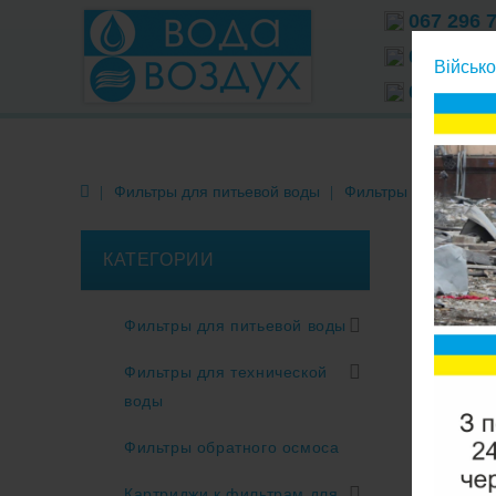
067 296 
066 296 
Військо
063 296 
Фильтры для питьевой воды
Фильтры кувшинного
КАТЕГОРИИ
Фильтры для питьевой воды
Фильтры для технической
воды
Фильтры обратного осмоса
Картриджи к фильтрам для