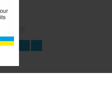
<
>
о
ПИТЬ