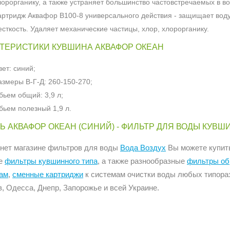
лорорганику, а также устраняет большинство частовстречаемых в в
артридж Аквафор В100-8 универсального действия - защищает воду
есткость. Удаляет механические частицы, хлор, хлорорганику.
ТЕРИСТИКИ КУВШИНА АКВАФОР ОКЕАН
вет: синий;
азмеры В-Г-Д: 260-150-270;
бьем общий: 3,9 л;
бьем полезный 1,9 л.
Ь АКВАФОР ОКЕАН (СИНИЙ) - ФИЛЬТР ДЛЯ ВОДЫ КУВ
рнет магазине фильтров для воды
Вода Воздух
Вы можете купит
ие
фильтры кувшинного типа
, а также разнообразные
фильтры об
ам
,
сменные картриджи
к системам очистки воды любых типораз
, Одесса, Днепр, Запорожье и всей Украине.