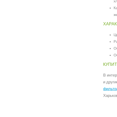
х
К
ж
ХАРАК
Ц
Р
О
О
КУПИТ
В инте
и друг
фильтр
Харьков