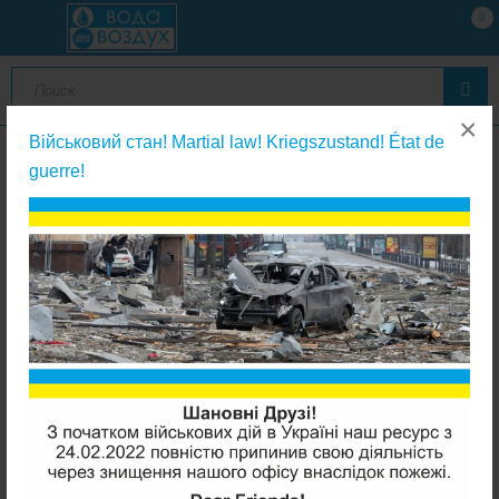
0
×
Військовий стан! Martial law! Kriegszustand! État de
guerre!
Фильтры кувшинного типа
Аквафор Премиум Розовый кувшин