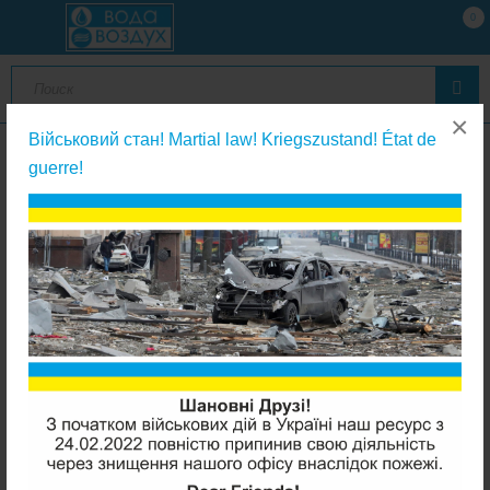
0
×
Військовий стан! Martial law! Kriegszustand! État de
guerre!
Ключи, кронштейны, уплотнительные кольца
Ключ для магистральных фильтров Big Blue