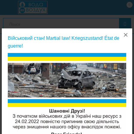
0
×
Військовий стан! Martial law! Kriegszustand! État de
guerre!
Запчасти к клапанам управления
Clack V3007-06 прямое подключение WS1