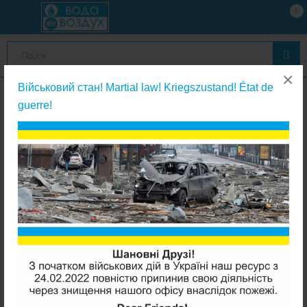
0
×
Військовий стан! Martial law! Kriegszustand! État de
guerre!
Запчасти к клапанам управления
Clack V3010-1G желтый инжектор