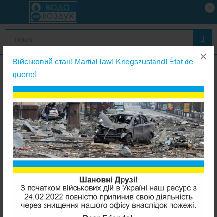
0
×
Військовий стан! Martial law! Kriegszustand! État de
guerre!
Запчасти к клапанам управления
Clack V3174 поршень регенерации