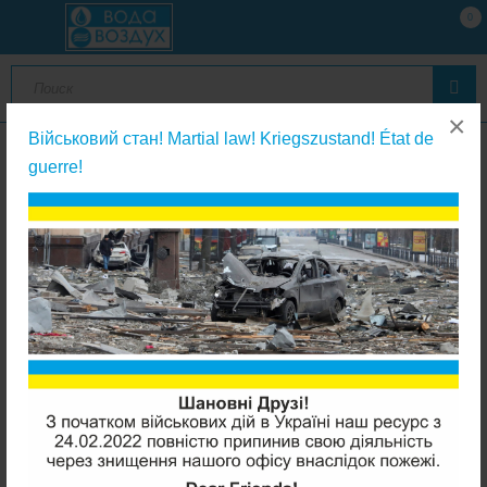
0
×
Військовий стан! Martial law! Kriegszustand! État de
guerre!
Помпы к обратному осмосу и запасные части к ним
Kaplya KP-P 6005-S помпа к обратному осмосу (комплект)