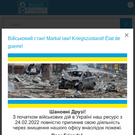
0
×
Військовий стан! Martial law! Kriegszustand! État de
guerre!
Промывные фильтры
Karro KR88044 3/4" промывной фильтр