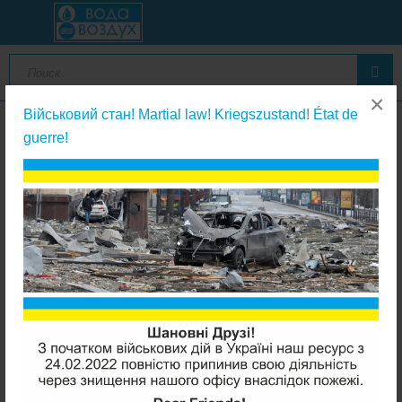
×
Військовий стан! Martial law! Kriegszustand! État de
guerre!
Картриджи для магистральных фильтров
Purotek PP-20BB05 (полипропилен 5мкм)