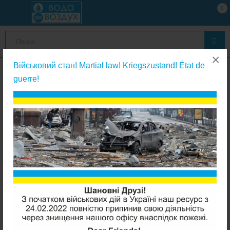
0
×
Військовий стан! Martial law! Kriegszustand! État de
guerre!
Raifil фитинги к фильтрам питьевой воды
Raifil SV-14W-EZ четырехходовой клапан 