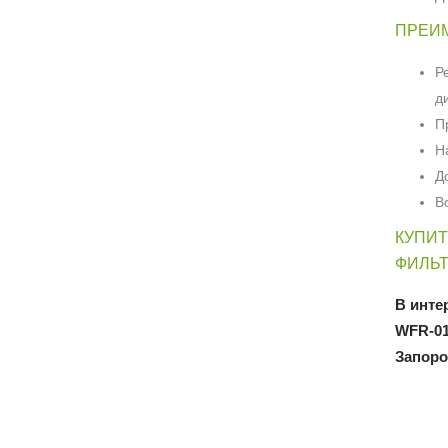
ПРЕИМ
Р
д
П
Н
Д
В
КУПИТ
ФИЛЬ
В инте
WFR-0
Запор