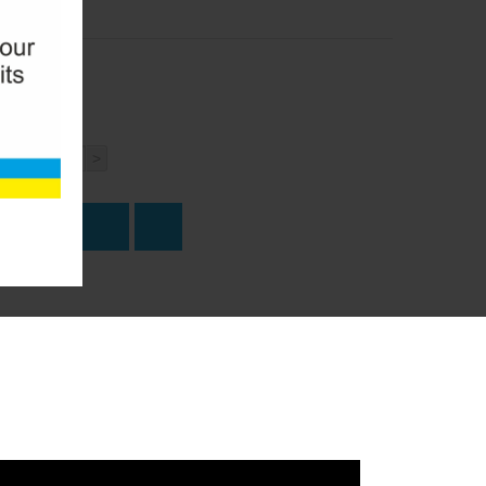
<
>
о
ПИТЬ