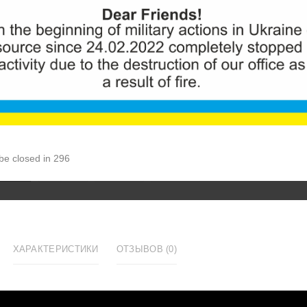
ID:
813
420грн.
Количеств
Увеличить
КУ
 be closed in 296
ХАРАКТЕРИСТИКИ
ОТЗЫВОВ (0)