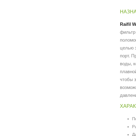
НАЗНА
Raifil
фильтр
поломо
целью 
порт. 
воды, 
плавной
чтобы з
возмож
давлен
ХАРАК
П
Р
Д