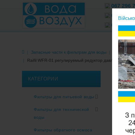
067 296 
066 296 
Військо
063 296 
Запасные части к фильтрам для воды
Фитинги к 
Raifil WFR-01 регулируемый редуктор давления воды
КАТЕГОРИИ
Фильтры для питьевой воды
Фильтры для технической
воды
Фильтры обратного осмоса