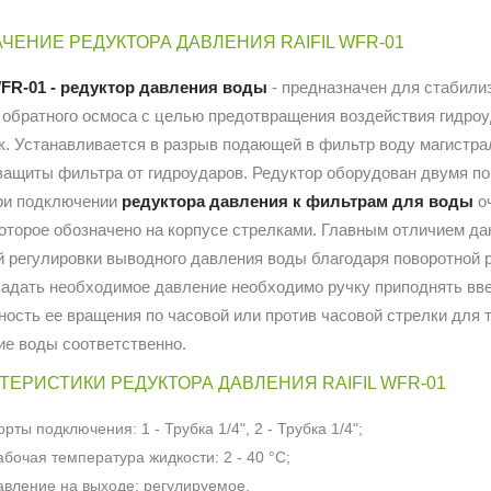
ЧЕНИЕ РЕДУКТОРА ДАВЛЕНИЯ RAIFIL WFR-01
 WFR-01 - редуктор давления воды
- предназначен для стабили
 обратного осмоса с целью предотвращения воздействия гидроу
к. Устанавливается в разрыв подающей в фильтр воду магистра
защиты фильтра от гидроударов. Редуктор оборудован двумя по
При подключении
редуктора давления к фильтрам для воды
оч
которое обозначено на корпусе стрелками. Главным отличием да
 регулировки выводного давления воды благодаря поворотной ру
адать необходимое давление необходимо ручку приподнять ввер
ность ее вращения по часовой или против часовой стрелки для 
ие воды соответственно.
ТЕРИСТИКИ РЕДУКТОРА ДАВЛЕНИЯ RAIFIL WFR-01
орты подключения: 1 - Трубка 1/4", 2 - Трубка 1/4";
абочая температура жидкости: 2 - 40 °С;
авление на выходе: регулируемое.