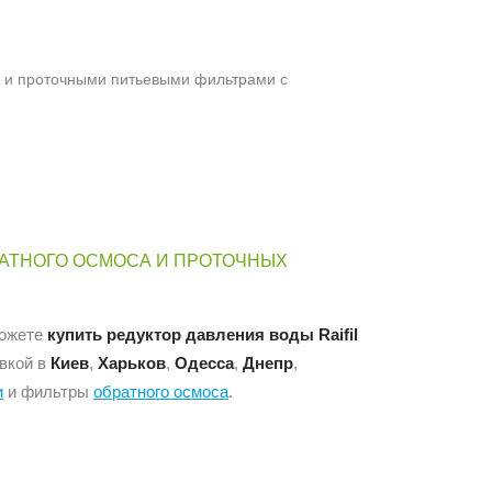
а и проточными питьевыми фильтрами с
БРАТНОГО ОСМОСА И ПРОТОЧНЫХ
ожете
купить редуктор давления воды Raifil
вкой в
Киев
,
Харьков
,
Одесса
,
Днепр
,
и
и фильтры
обратного осмоса
.