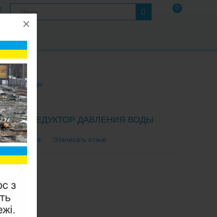
0
Я
×
А
Ы
питьевой воды
 WFR-01 РЕДУКТОР ДАВЛЕНИЯ ВОДЫ
0 отзывов
Написать отзыв
тель:
Raifil
FR-01
2-3 Дня