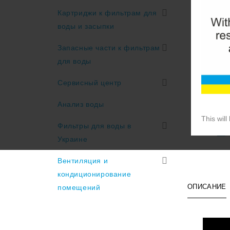
Картриджи к фильтрам для
воды и засыпки
Запасные части к фильтрам
для воды
Сервисный центр
Анализ воды
This will
Фильтры для воды в
Украине
Вентиляция и
кондиционирование
ОПИСАНИЕ
помещений