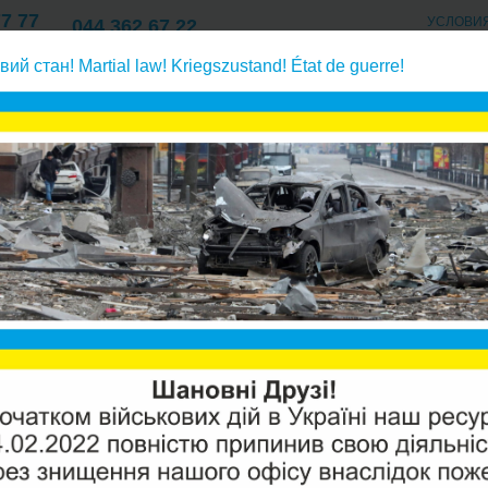
77 77
УСЛОВИ
044 362 67 22
Киев
ОПЛАТА/ДОСТАВК
77 77
057 762 67 22
вий стан! Martial law! Kriegszustand! État de guerre!
О КОМПАНИИ/КОНТАКТ
Харьков
77 77
обратному осмосу, корпуса фильтров
Raifil фитинги к фильтрам 
RAIFIL
Производи
Модель:
W
Наличие: