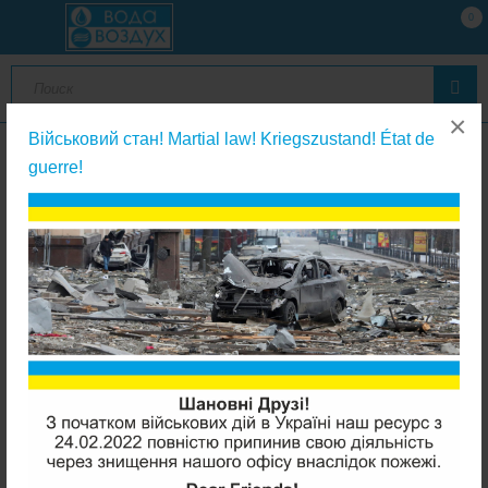
0
×
Військовий стан! Martial law! Kriegszustand! État de
guerre!
Ультрафиолетовые лампы в сборе
Viqua Sterilight VT1/2 УФ лампа 0,12-0,45 м3/час