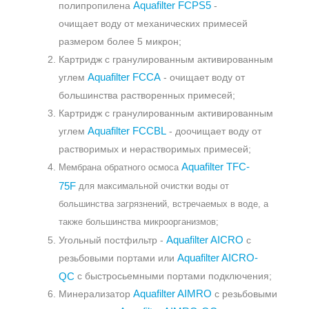
Aquafilter FCPS5
полипропилена
-
очищает воду от механических примесей
размером более 5 микрон;
Картридж с гранулированным активированным
Aquafilter FCCA
углем
- очищает воду от
большинства растворенных примесей;
Картридж с гранулированным активированным
Aquafilter FCCBL
углем
- доочищает воду от
растворимых и нерастворимых примесей;
Aquafilter
TFC-
Мембрана обратного осмоса
75F
для максимальной очистки воды от
большинства загрязнений, встречаемых в воде, а
также большинства микроорганизмов;
Aquafilter AICRO
Угольный постфильтр -
с
Aquafilter AICRO-
резьбовыми портами или
QC
с быстросьемными портами подключения;
Aquafilter AIMRO
Минерализатор
с резьбовыми