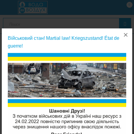
0
×
Військовий стан! Martial law! Kriegszustand! État de
guerre!
Системы обратного осмоса
Aquafilter FRO5MJG 6 ступеней