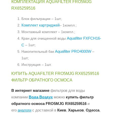
КОМПЛЕКТАЦИЯ AQUAFILTER FRO5MJG
RX65259516
Блок фильтрации – 1шт;
Комплект картриджей
– 1компл.;
Монтажный комплект – 1компл.;
Aquafilter FXFCH16-
Кран для очищенной воды
C
– 1шт;
Aquafilter PRO4000W
Накопительный бак
–
1шт;
Инструкция – 1шт.
КУПИТЬ AQUAFILTER FRO5MJG RX65259516
ФИЛЬТР ОБРАТНОГО ОСМОСА
В интернет магазине
фильтров для воды
компании
Вода Воздух
можно
купить фильтр
обратного осмоса FRO5MJG RX65259516
и
его
аналоги
с доставкой в
Киев
,
Харьков
,
Одесса
,