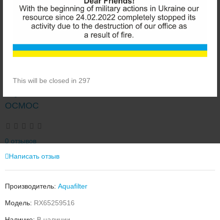
This will be closed in 296
AQUAFILTER FRO5MJG RX65259516 ОБРАТНЫЙ
ОСМОС
0 отзывов
Написать отзыв
Производитель:
Aquafilter
Модель:
RX65259516
Наличие:
В наличии