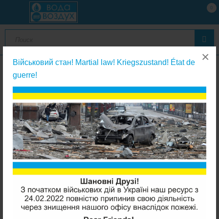
0
×
Військовий стан! Martial law! Kriegszustand! État de
guerre!
Комплекты картриджей к питьевым фильтрам
Purotek Purosed набор картриджей