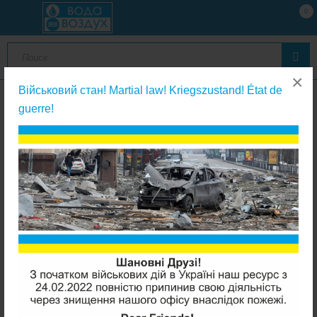
0
×
Військовий стан! Martial law! Kriegszustand! État de
guerre!
Системы обратного осмоса
Raifil GRANDO 5 ступеней