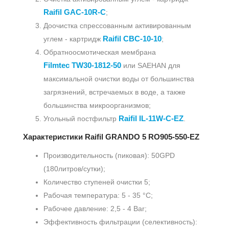
Raifil GAC-10R-C
;
Доочистка спрессованным активированным
Raifil CBC-10-10
углем - картридж
;
Обратноосмотическая мембрана
Filmtec
TW30-1812-50
или SAEHAN для
максимальной очистки воды от большинства
загрязнений, встречаемых в воде, а также
большинства микроорганизмов;
Raifil IL-11W-C-EZ
Угольный постфильтр
.
Характеристики
Raifil GRANDO 5
RO905-550-EZ
Производительность (пиковая): 50GPD
(180литров/сутки);
Количество ступеней очистки 5;
Рабочая температура: 5 - 35 °С;
Рабочее давление: 2,5 - 4 Bar;
Эффективность фильтрации (селективность):