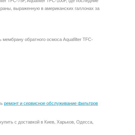
er TFC-75F, Aquafilter TFC-100F, где последние
раны, выраженную в американских галлонах за
 мембрану обратного осмоса Aquafilter TFC-
ть
ремонт и сервисное обслуживание фильтров
пить с доставкой в Киев, Харьков, Одесса,