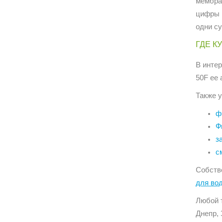
мембран
цифры 
одни су
ГДЕ К
В инте
50F ее 
Также у
ф
Ф
з
с
Собств
для во
Любой 
Днепр, 