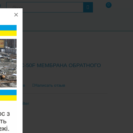
0
Я
×
А
Ы
LTER TFC-50F МЕМБРАНА ОБРАТНОГО
А
0 отзывов
Написать отзыв
тель:
Aquafilter
FC-50F
2-3 Дня