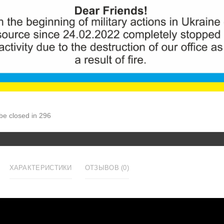
ID:
517
966грн.
Увеличить
Количеств
КУ
 be closed in 295
ХАРАКТЕРИСТИКИ
ОТЗЫВОВ (0)