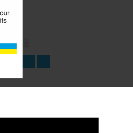
<
>
о
ПИТЬ