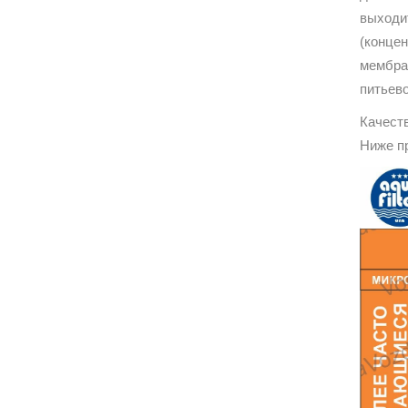
выходит
(конце
мембра
питьев
Качест
Ниже п