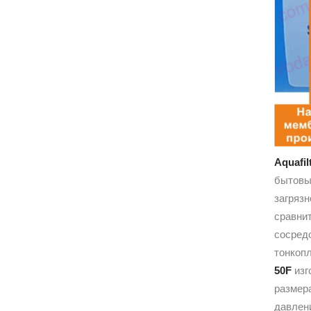
Aquafi
бытов
загрязн
сравни
сосред
тонкопл
50F
изг
размер
давлени