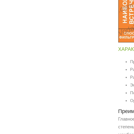
ХАРАК
П
Р
Р
Э
П
О
Преим
Главно
степень