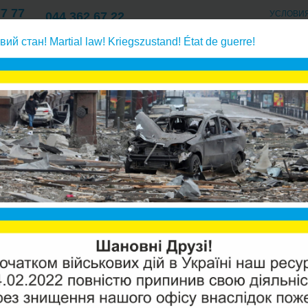
77 77
УСЛОВИ
044 362 67 22
Киев
ОПЛАТА/ДОСТАВК
77 77
057 762 67 22
вий стан! Martial law! Kriegszustand! État de guerre!
О КОМПАНИИ/КОНТАКТ
Харьков
77 77
раны обратного осмоса
Aquafilter TFC-50F мембрана
AQUAFI
ОСМОС
Производи
Модель:
T
Наличие: