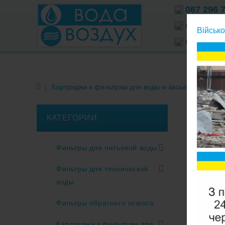
067 296 
066 296 
Військо
063 296 
Картриджи к фильтрам для воды и засыпки
Мемб
КАТЕГОРИИ
Фильтры для питьевой воды
Фильтры для технической
воды
Фильтры обратного осмоса
Картриджи к фильтрам для