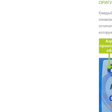
ОРИГИ
Каждый
ознако
отличи
котору