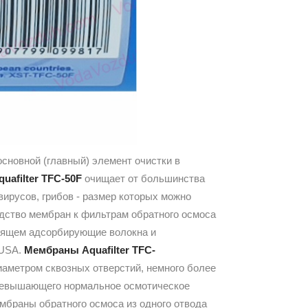
основной (главный) элемент очистки в
quafilter TFC-50F
очищает от большинства
 вирусов, грибов - размер которых можно
дство мембран к фильтрам обратного осмоса
одящем адсорбирующие волокна и
 USA.
Мембраны Aquafilter TFC-
иаметром сквозных отверстий, немного более
превышающего нормальное осмотическое
ембраны обратного осмоса из одного отвода