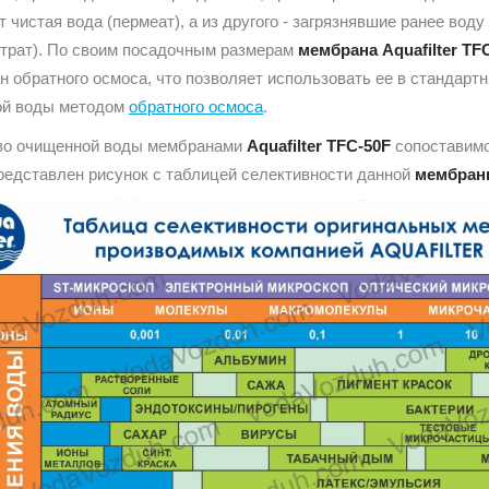
 чистая вода (пермеат), а из другого - загрязнявшие ранее во
нтрат). По своим посадочным размерам
мембрана Aquafilter TF
н обратного осмоса, что позволяет использовать ее в стандар
ой воды методом
обратного осмоса
.
во очищенной воды мембранами
Aquafilter TFC-50F
сопоставимо
редставлен рисунок с таблицей селективности данной
мембран