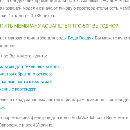
ы в следующих производительностях: Aquafilter TFC-50F, Aquafilt
в названии модели означают пиковую производительность мемб
тки. 1 галлон = 3,785 литра.
УПИТЬ МЕМБРАНУ AQUAFILTER TFC-50F ВЫГОДНО?
рнет магазине фильтров для воды
Вода Воздух
Вы можете купить
аналоги
 нас Вы можете купить:
ильтры для технической воды
;
ильтры обратного осмоса
;
апасные части к фильтрам
;
менные картриджи
;
енный склад запасных частей к фильтрам позволяет производи
ды
.
товар магазина фильтров для воды VodaVozduh.com Вы можете ку
Запорожье и всей Украине.