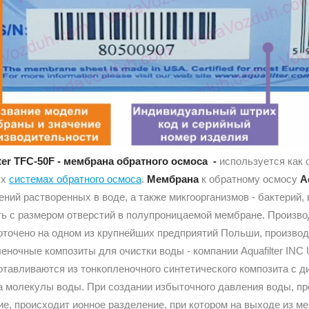
lter TFC-50F - мембрана обратного осмоса -
используется как 
ых
системах обратного осмоса
.
Мембрана
к обратному осмосу
A
ений растворенных в воде, а также микгоорганизмов - бактерий,
ть с размером отверстий в полупроницаемой мембране. Произво
оточено на одном из крупнейших предприятий Польши, произв
еночные композиты для очистки воды - компании Aquafilter INC
отавливаются из тонкопленочного синтетического композита с д
а молекулы воды. При создании избыточного давления воды, 
е, происходит ионное разделение, при котором на выходе из м