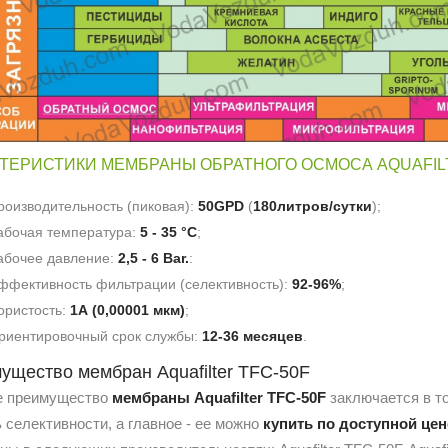
ТЕРИСТИКИ МЕМБРАНЫ ОБРАТНОГО ОСМОСА AQUAFILT
роизводительность (пиковая):
50GPD
(
180литров/сутки
);
абочая температура:
5 - 35 °С
;
абочее давление:
2,5 - 6 Bar.
:
ффективность фильтрации (селективность):
92-96%
;
ористость:
1А
(0,00001 мкм)
;
риентировочный срок службы:
12-36 месяцев
.
ущество мембран Aquafilter TFC-50F
е преимущество
мембраны
Aquafilter TFC-50F
заключается в то
 селективности, а главное - ее можно
купить по доступной цен