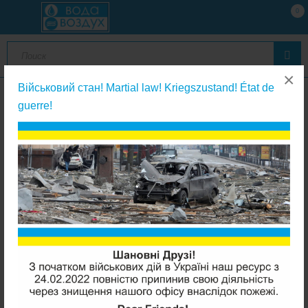
0
×
Військовий стан! Martial law! Kriegszustand! État de
guerre!
Фитинги к обратному осмосу, корпуса фильтров
Purotek Ultra Grease 10g силиконовая смазка