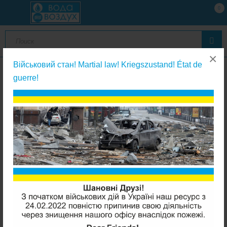
0
×
Військовий стан! Martial law! Kriegszustand! État de
guerre!
Мембраны обратного осмоса
Kaplya XLE-3012-400 мембрана обратного осмоса