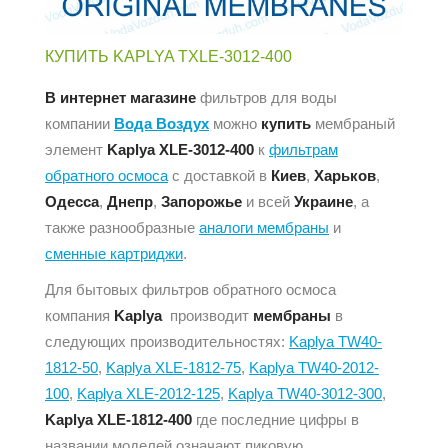
КУПИТЬ KAPLYA TXLE-3012-400
В интернет магазине
фильтров для воды
компании
Вода Воздух
можно
купить
мембраный
элемент
Kaplya XLE-3012-400
к
фильтрам
обратного осмоса
с доставкой в
Киев
,
Харьков
,
Одесса
,
Днепр
,
Запорожье
и всей
Украине
, а
также разнообразные
аналоги мембраны
и
сменные картриджи
.
Для бытовых фильтров обратного осмоса
компания
Kaplya
производит
мембраны
в
следующих производительностях:
Kaplya TW40-
1812-50
,
Kaplya XLE-1812-75
,
Kaplya TW40-2012-
100
,
Kaplya XLE-2012-125
,
Kaplya TW40-3012-300
,
Kaplya XLE-1812-400
где последние цифры в
названии моделей означают пиковую