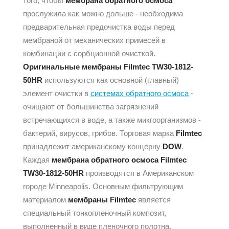
того, чтобы
мембрана обратного осмоса
прослужила как можно дольше - необходима
предварительная предочистка воды перед
мембраной от механических примесей в
комбинации с сорбционной очисткой.
Оригинальные мембраны Filmtec TW30-1812-
50HR
используются как основной (главный)
элемент очистки в
системах обратного осмоса
-
очищают от большинства загрязнений
встречающихся в воде, а также микгоорганизмов -
бактерий, вирусов, грибов. Торговая марка
Filmtec
принадлежит американскому концерну
DOW
.
Каждая
мембрана обратного осмоса Filmtec
TW30-1812-50HR
производятся в Американском
городе Minneapolis. Основным фильтрующим
материалом
мембраны Filmtec
является
специальный тонкопленочный композит,
выполненный в виде пленочного полотна,