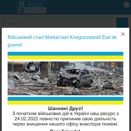
0
×
Військовий стан! Martial law! Kriegszustand! État de
guerre!
Мембраны обратного осмоса
Filmtec TW30-1812-50HR мембрана обратного осмоса