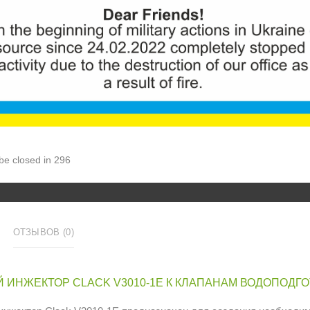
ID:
1249
181грн.
Увеличить
Количеств
КУ
 be closed in 296
ОТЗЫВОВ (0)
 ИНЖЕКТОР CLACK V3010-1E К КЛАПАНАМ ВОДОПОДГ