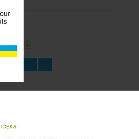
<
>
о
ПИТЬ
ОТОВКИ