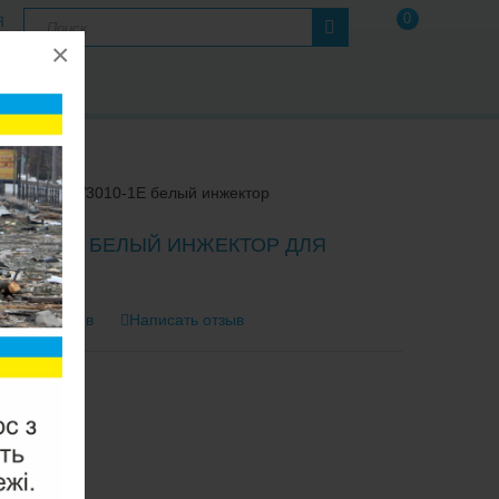
0
Я
×
А
Ы
я
Clack V3010-1E белый инжектор
V3010-1E БЕЛЫЙ ИНЖЕКТОР ДЛЯ
НА
0 отзывов
Написать отзыв
тель:
Clack
3010-1E
2-3 Дня