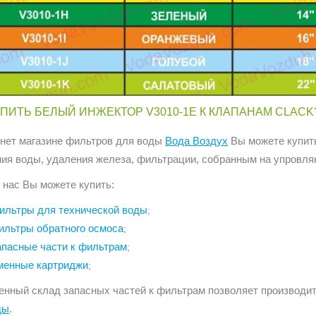
УПИТЬ БЕЛЫЙ ИНЖЕКТОР V3010-1E К КЛАПАНАМ CLACK
рнет магазине фильтров для воды
Вода Воздух
Вы можете купить
ния воды, удаления железа, фильтрации, собранным на упровля
 нас Вы можете купить:
ильтры для технической воды
;
ильтры обратного осмоса
;
апасные части к фильтрам
;
менные картриджи
;
енный склад запасных частей к фильтрам позволяет производи
ды
.