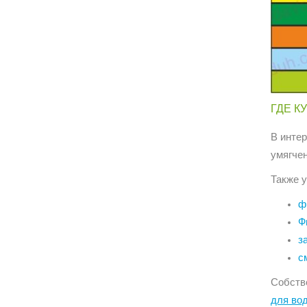
ГДЕ К
В инте
умягче
Также у
ф
Ф
з
с
Собств
для во