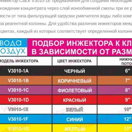
инжектор Clack V3010-1E предназначен для создания необходим
охождении концентрата через слой ионообменной смолы при ее 
ости от типа фильтрующей загрузки умягчителя воды либо комп
ра реагентной колонны. Для удобства различия инжекторов межд
 цветах, каждый из которых соответствует определенной колонн