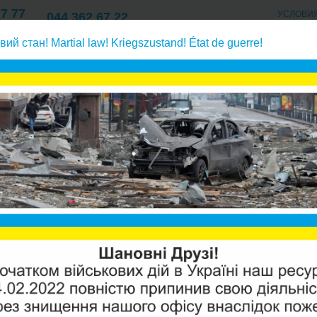
77 77
УСЛОВИ
044 362 67 22
Киев
ОПЛАТА/ДОСТАВК
77 77
057 762 67 22
вий стан! Martial law! Kriegszustand! État de guerre!
О КОМПАНИИ/КОНТАКТ
Харьков
77 77
ния водоподготовкой и запчасти
Запчасти к клапанам управлени
CLACK 
КЛАПА
Производи
Модель:
V
Наличие: