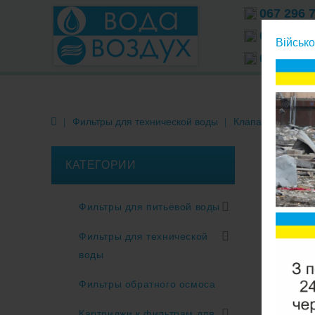
067 296 
066 296 
Військо
063 296 
Фильтры для технической воды
Клапаны управле
КАТЕГОРИИ
Фильтры для питьевой воды
Фильтры для технической
воды
Фильтры обратного осмоса
Картриджи к фильтрам для