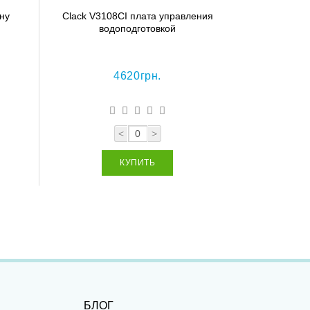
ну
Clack V3108CI плата управления
Clack 
водоподготовкой
4620грн.
<
>
КУПИТЬ
БЛОГ