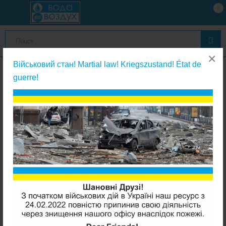
0
×
Військовий стан! Martial law! Kriegszustand! État de
guerre!
Фильтры с сменным картриджем
Raifil PS 898B1-BK1-PR Big Blue 20"