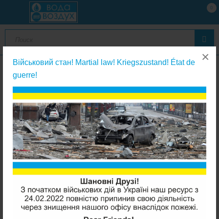
0
×
Військовий стан! Martial law! Kriegszustand! État de
guerre!
Фильтры с сменным картриджем
ATLAS filtri DP 10 Trio 1/2 магистральный фильтр 8 Bar