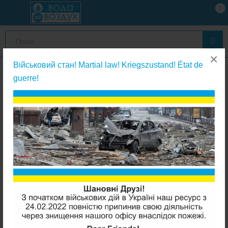
0
×
Військовий стан! Martial law! Kriegszustand! État de
guerre!
Фильтры с сменным картриджем
ATLAS filtri DP 10 Duo 1 магистральный фильтр 8 Bar